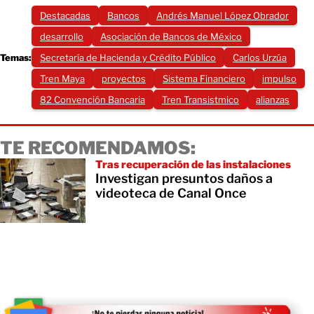
Destacadas
Bancos
Andrés Manuel López Obrador
desarrollo
Asociación de Bancos de México
Temas:
Secretaría de Hacienda y Crédito Público
Carlos Urzúa
Tren Maya
proyectos
Sistema Financiero
impulso
82 Convención Bancaria
Tren Transistmico
alianzas
TE RECOMENDAMOS:
Tras recuperación de las instalaciones
Investigan presuntos daños a
videoteca de Canal Once