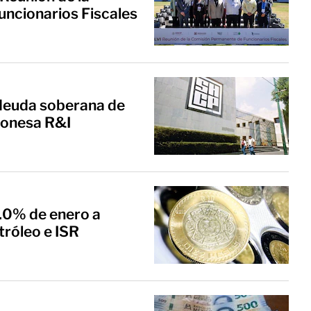
ncionarios Fiscales
 deuda soberana de
aponesa R&I
5.0% de enero a
tróleo e ISR