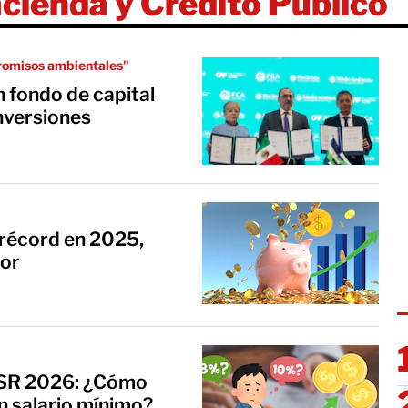
cienda y Crédito Público
romisos ambientales"
 fondo de capital
nversiones
 récord en 2025,
ior
 ISR 2026: ¿Cómo
n salario mínimo?