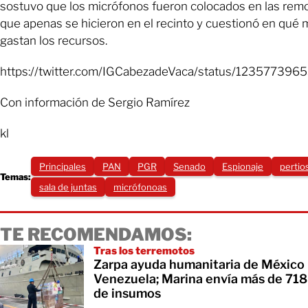
sostuvo que los micrófonos fueron colocados en las rem
que apenas se hicieron en el recinto y cuestionó en qué 
gastan los recursos.
https://twitter.com/IGCabezadeVaca/status/12357739
Con información de Sergio Ramírez
kl
Principales
PAN
PGR
Senado
Espionaje
pertio
Temas:
sala de juntas
micrófonoas
TE RECOMENDAMOS:
Tras los terremotos
Zarpa ayuda humanitaria de México
Venezuela; Marina envía más de 718
de insumos