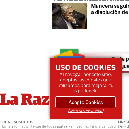
Mancera seguir
a disolución de
USO DE COOKIES
Al navegar por este sitio,
aceptas las cookies que
utilizamos para mejorar tu
experiencia.
Acepto Cookies
Aviso de privacidad
SOBRE NOSOTROS
LINKS 
Direct
Hoy la información te cae de todas partes y sin pedirla... Pero la cantidad