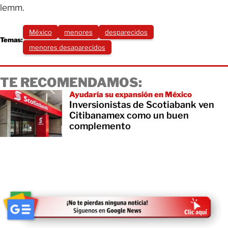
lemm.
México
menores
desparecidos
Temas:
menores desaparecidos
TE RECOMENDAMOS:
Ayudaría su expansión en México
Inversionistas de Scotiabank ven
Citibanamex como un buen
complemento