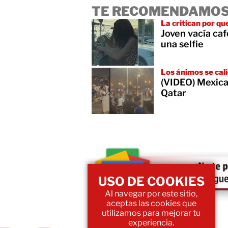
TE RECOMENDAMOS
La critican por qu
Joven vacía ca
una selfie
Los ánimos se cal
(VIDEO) Mexica
Qatar
USO DE COOKIES
Al navegar por este sitio,
aceptas las cookies que
utilizamos para mejorar tu
experiencia.