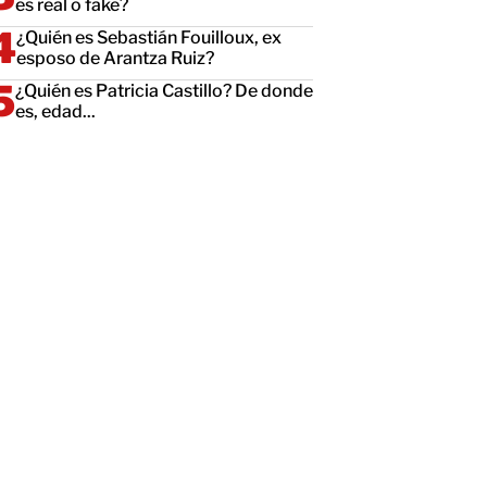
es real o fake?
¿Quién es Sebastián Fouilloux, ex
esposo de Arantza Ruiz?
¿Quién es Patricia Castillo? De donde
es, edad...