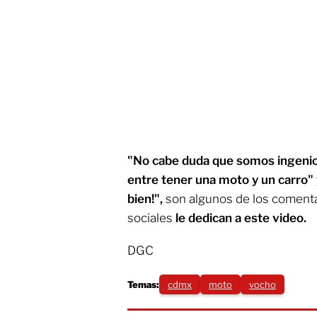
"No cabe duda que somos ingenio
entre tener una moto y un carro" 
bien!",
son algunos de los comenta
sociales
le dedican a este video.
DGC
Temas:
cdmx
moto
vocho