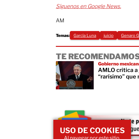
Síguenos en Google News.
AM
Temas:
García Luna
juicio
Genaro G
TE RECOMENDAMOS
Gobierno mexicano
AMLO critica a
“rarísimo” que 
USO DE COOKIES
Al navegar por este sitio,