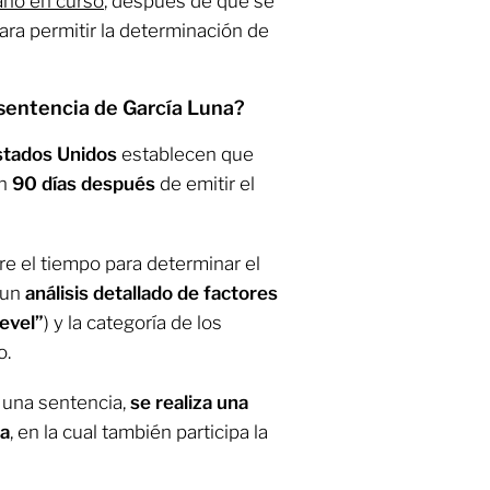
 año en curso
, después de que se
ara permitir la determinación de
 sentencia de García Luna?
stados Unidos
establecen que
an
90 días después
de emitir el
re el tiempo para determinar el
 un
análisis detallado de factores
evel”
) y la categoría de los
o.
 una sentencia,
se realiza una
ma
, en la cual también participa la