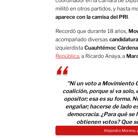
coordinador en la Cámara de Dipu
militó en otros partidos, y hasta m
aparece con la camisa del PRI
.
Recordó que durante 18 años,
Mov
acompañado diversas
candidatur
izquierdista
Cuauhtémoc Cárdena
República
, a Ricardo Anaya, a
Marc
"Ni un voto a Movimiento C
coalición, porque si va solo, 
opositor; esa es su forma. 
engañar; hacerse de lado es
democracia. ¿Para qué se h
obtienen votos? Que se
Alejandro Moreno, 