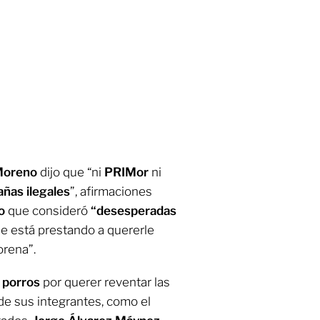
Moreno
dijo que “ni
PRIMor
ni
ñas ilegales
”, afirmaciones
o
que consideró
“desesperadas
se está prestando a quererle
orena”.
y
porros
por querer reventar las
de sus integrantes, como el