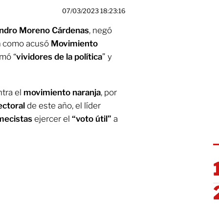
07/03/2023 18:23:16
andro Moreno Cárdenas
, negó
a
como acusó
Movimiento
amó “
vividores de la política
” y
tra el
movimiento naranja
, por
ectoral
de este año, el líder
mecistas
ejercer el
“voto útil”
a