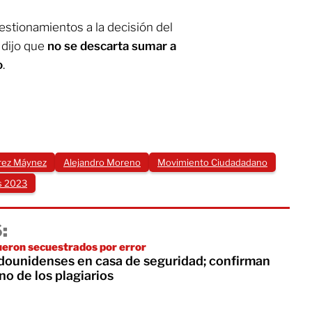
estionamientos a la decisión del
dijo que
no se descarta sumar a
o
.
arez Máynez
Alejandro Moreno
Movimiento Ciudadadano
s 2023
:
eron secuestrados por error
adounidenses en casa de seguridad; confirman
o de los plagiarios