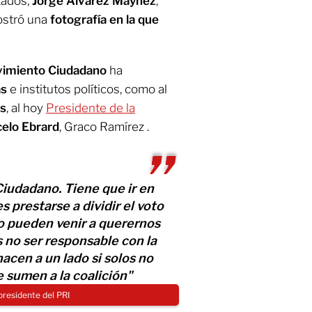
tados,
Jorge Álvarez Máynez
,
ostró una
fotografía en la que
imiento Ciudadano
ha
as
e institutos políticos, como al
s
, al hoy
Presidente de la
elo Ebrard
, Graco Ramírez .
iudadano. Tiene que ir en
es prestarse a dividir el voto
No pueden venir a querernos
 no ser responsable con la
acen a un lado si solos no
 sumen a la coalición"
presidente del PRI