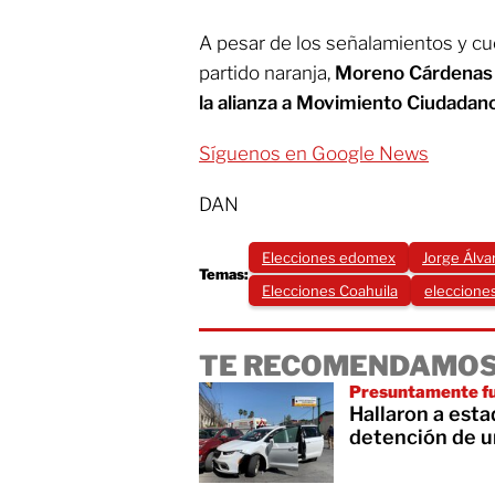
A pesar de los señalamientos y cu
partido naranja,
Moreno Cárdenas
la alianza a Movimiento Ciudadan
Síguenos en Google News
DAN
Elecciones edomex
Jorge Álv
Temas:
Elecciones Coahuila
eleccione
TE RECOMENDAMOS
Presuntamente fu
Hallaron a est
detención de un