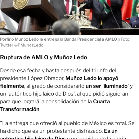
Porfirio Muñoz Ledo le entrega la Banda Presidencial a AMLO.
ı
Foto:
Twitter @PMunozLedo
Ruptura de AMLO y Muñoz Ledo
Desde esa fecha y hasta después del triunfo del
presidente López Obrador,
Muñoz Ledo lo apoyó
fielmente
, al grado de considerarlo
un ser 'iluminado'
y
un 'auténtico hijo laico de Dios', al que pidió siguieran
para que logrará la consolidación de la
Cuarta
Transformación
.
"La entrega que ofreció al pueblo de México es total. Se
ha dicho que es un protestante disfrazado.
Es un
auténtico hijo laico de Dios
y un servidor de la patria.