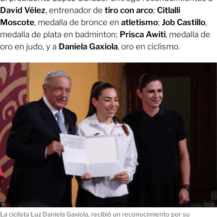
David Vélez
, entrenador de
tiro con arco
;
Citlalli
Moscote
, medalla de bronce en
atletismo
;
Job Castillo
,
medalla de plata en badminton;
Prisca Awiti
, medalla de
oro en judo, y a
Daniela Gaxiola
, oro en ciclismo.
La ciclista Luz Daniela Gaxiola, recibió un reconocimiento por su