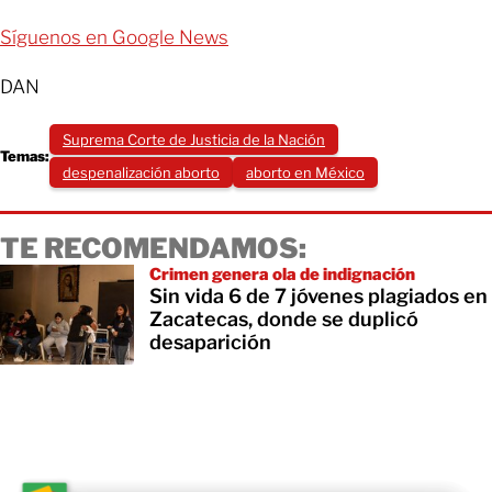
Síguenos en Google News
DAN
Suprema Corte de Justicia de la Nación
Temas:
despenalización aborto
aborto en México
TE RECOMENDAMOS:
Crimen genera ola de indignación
Sin vida 6 de 7 jóvenes plagiados en
Zacatecas, donde se duplicó
desaparición