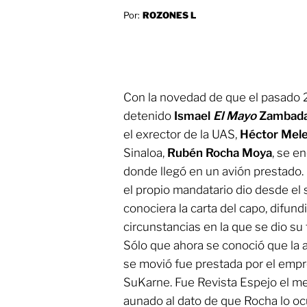
Por:
ROZONES L
Con la novedad de que el pasado 25
detenido
Ismael
El Mayo
Zambad
el exrector de la UAS,
Héctor Mele
Sinaloa,
Rubén Rocha Moya
, se e
donde llegó en un avión prestado. 
el propio mandatario dio desde el
conociera la carta del capo, difund
circunstancias en la que se dio su
Sólo que ahora se conoció que la 
se movió fue prestada por el emp
SuKarne. Fue Revista Espejo el med
aunado al dato de que Rocha lo ocu