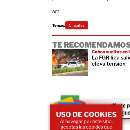
am
Temas:
Chapitos
TE RECOMENDAMOS
Cabos sueltos en 
La FGR liga sal
eleva tensión
USO DE COOKIES
Al navegar por este sitio,
aceptas las cookies que