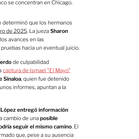
inco se concentran en Chicago.
se determinó que los hermanos
ero de 2025
. La jueza
Sharon
 los avances en las
 pruebas hacia un eventual juicio.
uerdo
de culpabilidad
la
captura de Ismael "El Mayo"
e Sinaloa
, quien fue detenido
gunos informes, apuntan a la
López entregó información
" a cambio de una
posible
odría seguir el mismo camino
. El
irmado que, pese a su ausencia