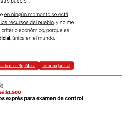
estro pueblo”.
ue
en ningún momento se está
los recursos del pueblo
, y no me
 criterio económico, porque es
icial
, única en el mundo.
nado de la Repúbica
reforma judicial
:
 en $1,500
sos exprés para examen de control