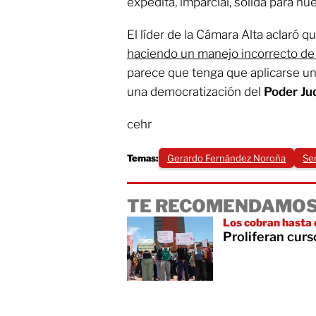
expedita, imparcial, sólida para nu
El líder de la Cámara Alta aclaró q
haciendo un manejo incorrecto de 
parece que tenga que aplicarse un
una democratización del
Poder Jud
cehr
Temas:
Gerardo Fernández Noroña
Se
TE RECOMENDAMOS
Los cobran hasta
Proliferan cur