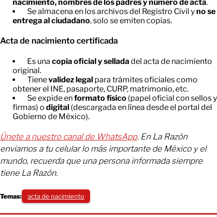
nacimiento, nombres de los padres y número de acta
.
Se almacena en los archivos del Registro Civil y
no se
entrega al ciudadano
, solo se emiten copias.
Acta de nacimiento certificada
Es una
copia oficial y sellada
del acta de nacimiento
original.
Tiene
validez legal
para trámites oficiales como
obtener el INE, pasaporte, CURP, matrimonio, etc.
Se expide en
formato físico
(papel oficial con sellos y
firmas) o
digital
(descargada en línea desde el portal del
Gobierno de México).
Únete a nuestro canal de WhatsApp
. En La Razón
enviamos a tu celular lo más importante de México y el
mundo, recuerda que una persona informada siempre
tiene La Razón.
Temas:
acta de nacimiento