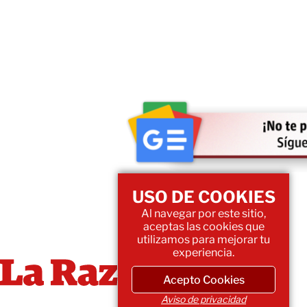
USO DE COOKIES
Al navegar por este sitio,
aceptas las cookies que
utilizamos para mejorar tu
experiencia.
Acepto Cookies
Aviso de privacidad