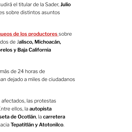
irá el titular de la Sader,
Julio
es sobre distintos asuntos
queos de los productores
sobre
ados de J
alisco, Michoacán,
elos y Baja California
 más de 24 horas de
han dejado a miles de ciudadanos
 afectados, las protestas
Entre ellos, la
autopista
seta de Ocotlán
, la
carretera
hacia
Tepatitlán y Atotonilco
.