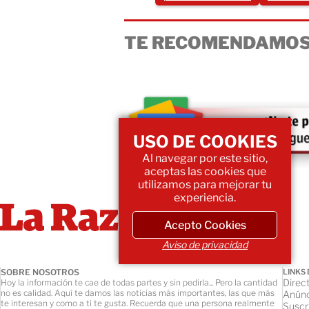
TE RECOMENDAMOS
USO DE COOKIES
Al navegar por este sitio,
aceptas las cookies que
utilizamos para mejorar tu
experiencia.
Acepto Cookies
Aviso de privacidad
SOBRE NOSOTROS
LINKS 
Direct
Hoy la información te cae de todas partes y sin pedirla... Pero la cantidad
no es calidad. Aquí te damos las noticias más importantes, las que más
Anúnc
te interesan y como a ti te gusta. Recuerda que una persona realmente
Suscr