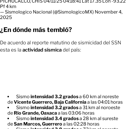
PICHUCALCO, CHIS 04/11/25 04:18:41 Lat 17.35 Lon -93.22
Pf 4 km
— Sismologico Nacional (@SismologicoMX)
November 4,
2025
¿En dónde más tembló?
De acuerdo al reporte matutino de sismicidad del SSN
esta es la
actividad sísmica
del país:
Sismo
intensidad 3.2 grados
a 60 km al noreste
de
Vicente Guerrero, Baja California
a las 04:01 horas
Sismo
intensidad 3.2 grados
a 31 km al noroeste
de
Río Grande, Oaxaca
a las 03:06 horas
Sismo
intensidad 3.4 grados
a 28 km al sureste
de
San Marcos, Guerrero
a las 02:28 horas