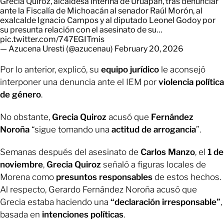
Grecia Quiroz, alcaldesa interina de Uruapan, tras denunciar
ante la Fiscalía de Michoacán al senador Raúl Morón, al
exalcalde Ignacio Campos y al diputado Leonel Godoy por
su presunta relación con el asesinato de su…
pic.twitter.com/747EGITmis
— Azucena Uresti (@azucenau)
February 20, 2026
Por lo anterior, explicó, su
equipo jurídico
le aconsejó
interponer una denuncia ante el IEM por
violencia política
de género
.
No obstante,
Grecia Quiroz
acusó que
Fernández
Noroña
“sigue tomando una
actitud de arrogancia
”.
Semanas después del asesinato de
Carlos Manzo
, el
1 de
noviembre
,
Grecia Quiroz
señaló a figuras locales de
Morena como
presuntos responsables
de estos hechos.
Al respecto, Gerardo Fernández Noroña acusó que
Grecia estaba haciendo una
“declaración irresponsable”
,
basada en
intenciones políticas
.