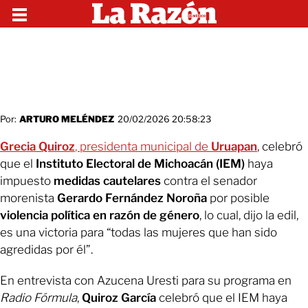
Por:
ARTURO MELÉNDEZ
20/02/2026 20:58:23
Grecia Quiroz
, presidenta municipal de
Uruapan
, celebró
que el
Instituto Electoral de Michoacán (IEM)
haya
impuesto
medidas cautelares
contra el senador
morenista
Gerardo Fernández Noroña
por posible
violencia política en razón de género
, lo cual, dijo la edil,
es una victoria para “todas las mujeres que han sido
agredidas por él”.
En entrevista con Azucena Uresti para su programa en
Radio Fórmula
,
Quiroz García
celebró que el IEM haya