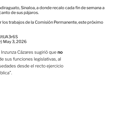
adiraguato, Sinaloa, a donde recalo cada fin de semana a
canto de sus pájaros.
r los trabajos de la Comisión Permanente, este próximo
wUtUA3r6S
z)
May 3, 2026
, Inzunza Cázares sugirió que
no
e sus funciones legislativas, al
lsedades desde el recto ejercicio
lica”.