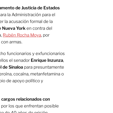
mento de Justicia de Estados
para la Administración para el
r la acusación formal de la
 de Nueva York
en contra del
a,
Rubén Rocha Moya
, por
s con armas.
ho funcionarios y exfuncionarios
ellos el senador
Enrique Inzunza
,
l de Sinaloa
para presuntamente
heroína, cocaína, metanfetamina o
io de apoyo político y
o
cargos relacionados con
, por los que enfrentan posible
a de 40 años de prisión.