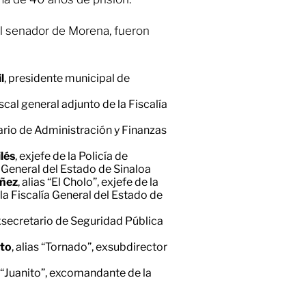
l senador de Morena, fueron
l
, presidente municipal de
fiscal general adjunto de la Fiscalía
ario de Administración y Finanzas
lés
, exjefe de la Policía de
a General del Estado de Sinaloa
úñez
, alias “El Cholo”, exjefe de la
 la Fiscalía General del Estado de
exsecretario de Seguridad Pública
ito
, alias “Tornado”, exsubdirector
s “Juanito”, excomandante de la