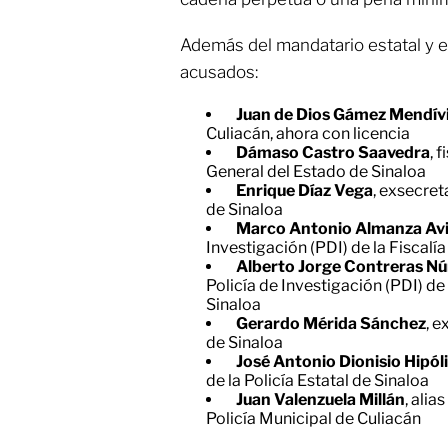
Además del mandatario estatal y e
acusados:
Juan de Dios Gámez Mendívi
Culiacán, ahora con licencia
Dámaso Castro Saavedra
, 
General del Estado de Sinaloa
Enrique Díaz Vega
, exsecret
de Sinaloa
Marco Antonio Almanza Avi
Investigación (PDI) de la Fiscalí
Alberto Jorge Contreras N
Policía de Investigación (PDI) de
Sinaloa
Gerardo Mérida Sánchez
, 
de Sinaloa
José Antonio Dionisio Hipól
de la Policía Estatal de Sinaloa
Juan Valenzuela Millán
, alia
Policía Municipal de Culiacán