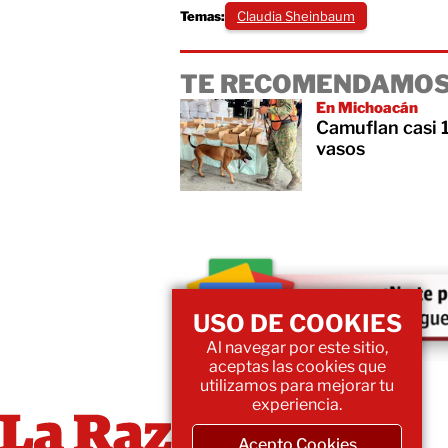
Temas:
Claudia Sheinbaum
TE RECOMENDAMOS
En Michoacán
Camuflan casi 
vasos
USO DE COOKIES
Al navegar por este sitio,
aceptas las cookies que
utilizamos para mejorar tu
experiencia.
Acepto Cookies