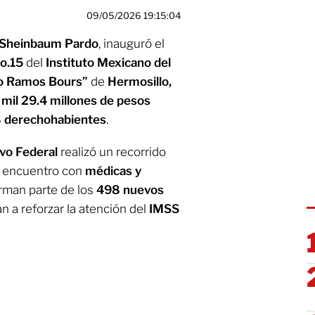
09/05/2026 19:15:04
 Sheinbaum Pardo
, inauguró el
o.15
del
Instituto Mexicano del
to Ramos Bours”
de
Hermosillo,
e
mil 29.4 millones de pesos
8 derechohabientes
.
ivo Federal
realizó un recorrido
n encuentro con
médicas y
orman parte de los
498 nuevos
n a reforzar la atención del
IMSS