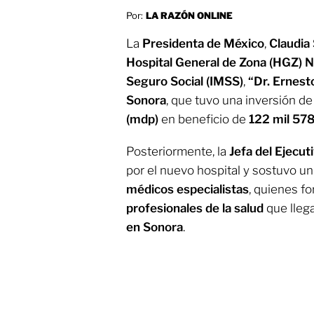
Por:
LA RAZÓN ONLINE
La
Presidenta de México
,
Claudia
Hospital General de Zona (HGZ) N
Seguro Social (IMSS)
,
“Dr. Ernes
Sonora
, que tuvo una inversión d
(mdp)
en beneficio de
122 mil 57
Posteriormente, la
Jefa del Ejecut
por el nuevo hospital y sostuvo u
médicos especialistas
, quienes f
profesionales de la salud
que llega
en Sonora
.