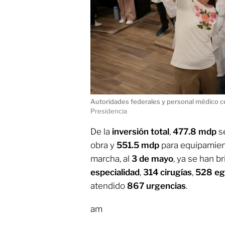
Autoridades federales y personal médico ce
Presidencia
De la
inversión total
,
477.8 mdp
se
obra y
551.5 mdp
para equipamien
marcha, al
3 de mayo
, ya se han b
especialidad
,
314 cirugías
,
528 egr
atendido
867 urgencias
.
am