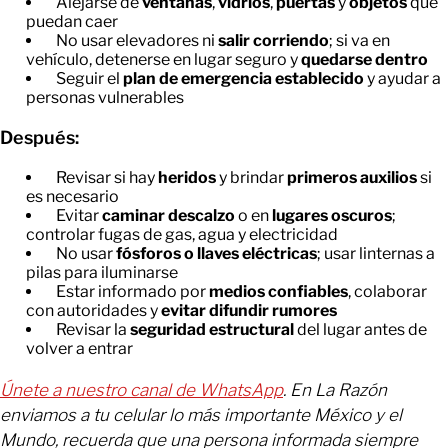
Alejarse de
ventanas
,
vidrios
,
puertas
y
objetos
que
puedan caer
No usar elevadores ni
salir corriendo
; si va en
vehículo, detenerse en lugar seguro y
quedarse dentro
Seguir el
plan de emergencia establecido
y ayudar a
personas vulnerables
Después:
Revisar si hay
heridos
y brindar
primeros auxilios
si
es necesario
Evitar
caminar descalzo
o en
lugares oscuros
;
controlar fugas de gas, agua y electricidad
No usar
fósforos o llaves eléctricas
; usar linternas a
pilas para iluminarse
Estar informado por
medios confiables
, colaborar
con autoridades y
evitar difundir rumores
Revisar la
seguridad estructural
del lugar antes de
volver a entrar
Únete a nuestro canal de WhatsApp
. En La Razón
enviamos a tu celular lo más importante México y el
Mundo, recuerda que una persona informada siempre