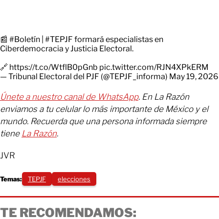
📰
#Boletín
|
#TEPJF
formará especialistas en
Ciberdemocracia y Justicia Electoral.
🔗
https://t.co/WtflB0pGnb
pic.twitter.com/RJN4XPkERM
— Tribunal Electoral del PJF (@TEPJF_informa)
May 19, 2026
Únete a nuestro canal de WhatsApp
. En La Razón
enviamos a tu celular lo más importante de México y el
mundo. Recuerda que una persona informada siempre
tiene
La Razón
.
JVR
Temas:
TEPJF
elecciones
TE RECOMENDAMOS: