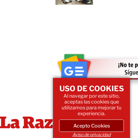
USO DE COOKIES
Al navegar por este sitio,
aceptas las cookies que
utilizamos para mejorar tu
experiencia.
Acepto Cookies
Aviso de privacidad