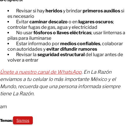
Revisar si hay
heridos
y brindar
primeros auxilios
si
es necesario
Evitar
caminar descalzo
o en
lugares oscuros
;
controlar fugas de gas, agua y electricidad
No usar
fósforos o llaves eléctricas
; usar linternas a
pilas para iluminarse
Estar informado por
medios confiables
, colaborar
con autoridades y
evitar difundir rumores
Revisar la
seguridad estructural
del lugar antes de
volver a entrar
Únete a nuestro canal de WhatsApp
. En La Razón
enviamos a tu celular lo más importante México y el
Mundo, recuerda que una persona informada siempre
tiene La Razón.
am
Temas:
Sismos