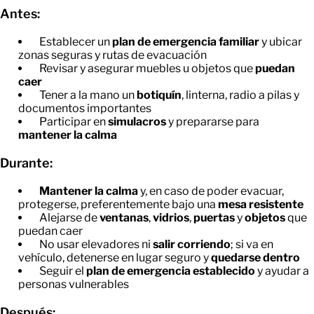
Antes:
Establecer un
plan de emergencia familiar
y ubicar
zonas seguras y rutas de evacuación
Revisar y asegurar muebles u objetos que
puedan
caer
Tener a la mano un
botiquín
, linterna, radio a pilas y
documentos importantes
Participar en
simulacros
y prepararse para
mantener la calma
Durante:
Mantener la calma
y, en caso de poder evacuar,
protegerse, preferentemente bajo una
mesa resistente
Alejarse de
ventanas
,
vidrios
,
puertas
y
objetos
que
puedan caer
No usar elevadores ni
salir corriendo
; si va en
vehículo, detenerse en lugar seguro y
quedarse dentro
Seguir el
plan de emergencia establecido
y ayudar a
personas vulnerables
Después: