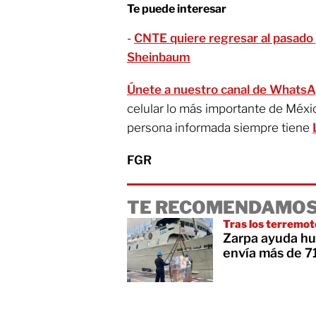
Te puede interesar
-
CNTE quiere regresar al pasado 
Sheinbaum
Únete a nuestro canal de Whats
celular lo más importante de Méxi
persona informada siempre tiene
FGR
TE RECOMENDAMOS
Tras los terremot
Zarpa ayuda hu
envía más de 7