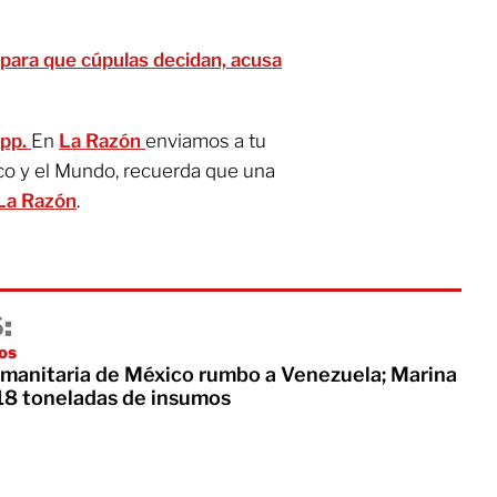
para que cúpulas decidan, acusa
App.
En
La Razón
enviamos a tu
co y el Mundo, recuerda que una
La Razón
.
:
os
manitaria de México rumbo a Venezuela; Marina
18 toneladas de insumos