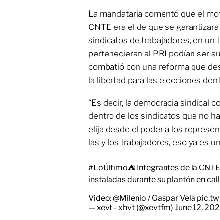
La mandataria comentó que el motiv
CNTE era el de que se garantizara
sindicatos de trabajadores, en un
pertenecieran al PRI podían ser s
combatió con una reforma que des
la libertad para las elecciones den
“Es decir, la democracia sindical 
dentro de los sindicatos que no h
elija desde el poder a los represe
las y los trabajadores, eso ya es un
#LoÚltimo
⛺️ Integrantes de la CNT
instaladas durante su plantón en cal
Video:
@Milenio
/ Gaspar Vela
pic.t
— xevt - xhvt (@xevtfm)
June 12, 20