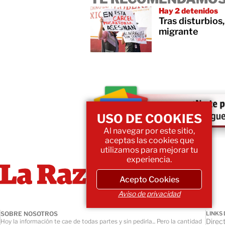
Hay 2 detenidos
Tras disturbios
migrante
USO DE COOKIES
Al navegar por este sitio,
aceptas las cookies que
utilizamos para mejorar tu
experiencia.
Acepto Cookies
Aviso de privacidad
SOBRE NOSOTROS
LINKS 
Direct
Hoy la información te cae de todas partes y sin pedirla... Pero la cantidad