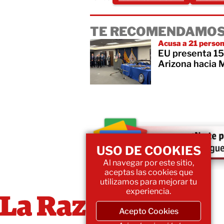
TE RECOMENDAMOS
Acusa a 21 perso
EU presenta 15
Arizona hacia 
USO DE COOKIES
Al navegar por este sitio,
aceptas las cookies que
utilizamos para mejorar tu
experiencia.
Acepto Cookies