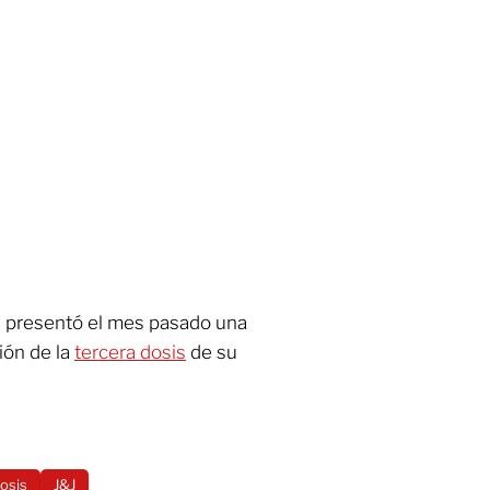
 presentó el mes pasado una
ción de la
tercera dosis
de su
dosis
J&J