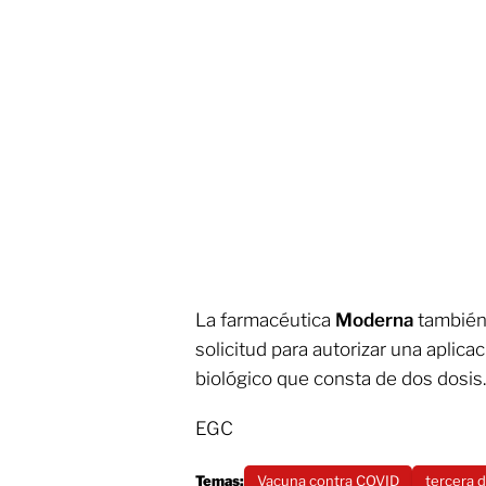
La farmacéutica
Moderna
también
solicitud para autorizar una aplica
biológico que consta de dos dosis.
EGC
Temas:
Vacuna contra COVID
tercera 