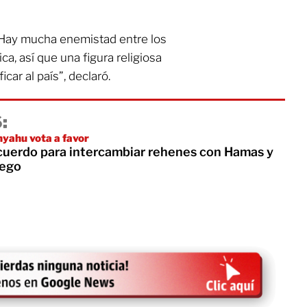
. Hay mucha enemistad entre los
ca, así que una figura religiosa
car al país”, declaró.
:
yahu vota a favor
acuerdo para intercambiar rehenes con Hamas y
uego