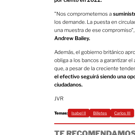
por ciento en 2022.
"Nos comprometemos a
suministr
los demande. La puesta en circula
una muestra de ese compromiso", 
Andrew Bailey.
Además, el gobierno británico apr
obliga a los bancos a garantizar el
que, a pesar de la creciente tende
el efectivo seguirá siendo una opc
ciudadanos.
JVR
Temas:
Isabel II
Billetes
Carlos III
TE RECOMENDAMOS