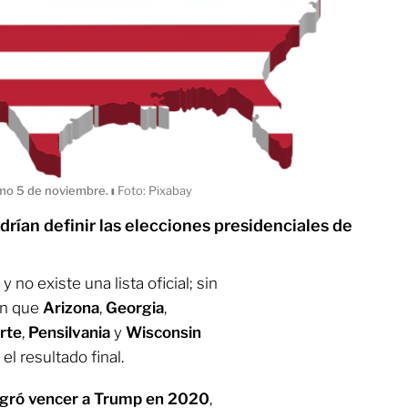
imo 5 de noviembre.
ı
Foto: Pixabay
rían definir las elecciones presidenciales de
 no existe una lista oficial; sin
en que
Arizona
,
Georgia
,
rte
,
Pensilvania
y
Wisconsin
l resultado final.
ogró vencer a Trump en 2020
,