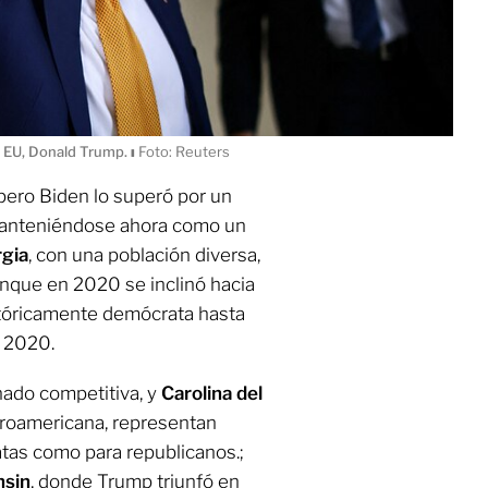
de EU, Donald Trump.
ı
Foto: Reuters
pero Biden lo superó por un
anteniéndose ahora como un
gia
, con una población diversa,
nque en 2020 se inclinó hacia
stóricamente demócrata hasta
n 2020.
nado competitiva, y
Carolina del
afroamericana, representan
tas como para republicanos.;
nsin
, donde Trump triunfó en