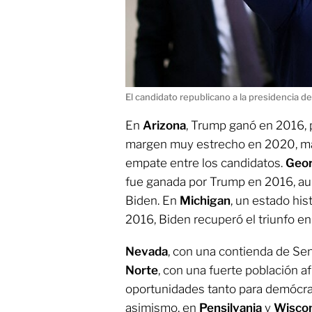
El candidato republicano a la presidencia 
En
Arizona
, Trump ganó en 2016, 
margen muy estrecho en 2020, m
empate entre los candidatos.
Geor
fue ganada por Trump en 2016, au
Biden. En
Michigan
, un estado hi
2016, Biden recuperó el triunfo e
Nevada
, con una contienda de Se
Norte
, con una fuerte población 
oportunidades tanto para demócra
asimismo, en
Pensilvania
y
Wisco