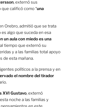
stersson
, externó sus
o que calificó como “
una
en Orebro, admitió que se trata
 es algo que suceda en esa
n un aula con miedo es una
, al tiempo que externó su
idas y a las familias total apoyo
os de esta mañana.
igentes políticos a la prensa y en
ervado el nombre del tirador
rio.
s XVI Gustavo
, externó
sta noche a las familias y
s pensamientos en este