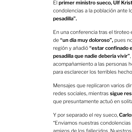
El
primer ministro sueco, Ulf Kri
condolencias a la población ante l
pesadilla”.
En una conferencia tras el tiroteo 
de
“un día muy doloroso”,
pues no
región y añadió
“estar confinado e
pesadilla que nadie debería vivir”
acompañamiento a las personas her
para esclarecer los terribles hech
Mensajes que replicaron varios dir
redes sociales, mientras
sigue res
que presuntamente actuó en solita
Y por separado el rey sueco,
Carlo
“Enviamos nuestras condolencias e
amigos de los fallecidos. Nuestro