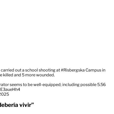
carried out a school shooting at
#Risbergska
Campus in
ple killed and 5 more wounded.
rator seems to be well-equipped; including possible 5.56
5pE3aueHh4
 2025
ebería vivir”