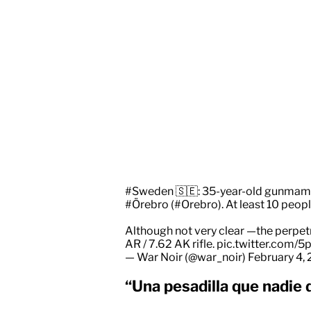
#Sweden
🇸🇪: 35-year-old gunmam 
#Örebro
(
#Orebro
). At least 10 peo
Although not very clear —the perpet
AR / 7.62 AK rifle.
pic.twitter.com/
— War Noir (@war_noir)
February 4,
“Una pesadilla que nadie d