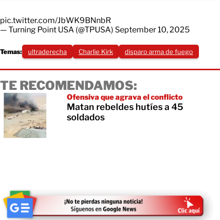
pic.twitter.com/JbWK9BNnbR
— Turning Point USA (@TPUSA)
September 10, 2025
Temas:
ultraderecha
Charlie Kirk
disparo arma de fuego
TE RECOMENDAMOS:
Ofensiva que agrava el conflicto
Matan rebeldes hutíes a 45
soldados