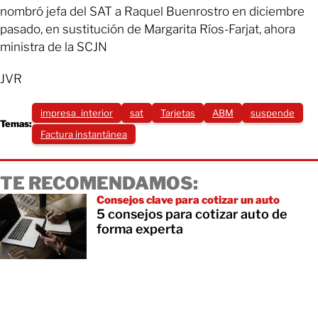
nombró jefa del SAT a Raquel Buenrostro en diciembre
pasado, en sustitución de Margarita Ríos-Farjat, ahora
ministra de la SCJN
JVR
impresa_interior
sat
Tarjetas
ABM
suspende
Temas:
Factura instantánea
TE RECOMENDAMOS:
Consejos clave para cotizar un auto
5 consejos para cotizar auto de
forma experta