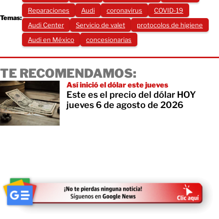
Reparaciones
Audi
coronavirus
COVID-19
Temas:
Audi Center
Servicio de valet
protocolos de higiene
Audi en México
concesionarias
TE RECOMENDAMOS:
Así inició el dólar este jueves
Este es el precio del dólar HOY
jueves 6 de agosto de 2026