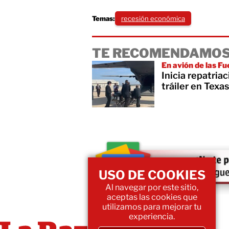
Temas:
recesión económica
TE RECOMENDAMOS
En avión de las F
Inicia repatria
tráiler en Texas
USO DE COOKIES
Al navegar por este sitio,
aceptas las cookies que
utilizamos para mejorar tu
experiencia.