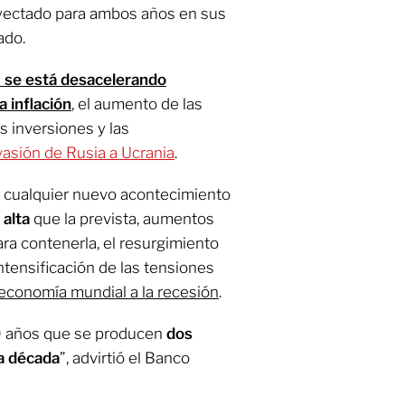
royectado para ambos años en sus
ado.
l
se está desacelerando
 inflación
, el aumento de las
as inversiones y las
vasión de Rusia a Ucrania
.
a, cualquier nuevo acontecimiento
 alta
que la prevista, aumentos
ara contenerla, el resurgimiento
intensificación de las tensiones
 economía mundial a la recesión
.
80 años que se producen
dos
a década
”, advirtió el Banco