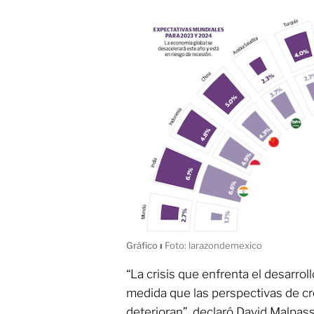
Gráfico
ı
Foto: larazondemexico
“La crisis que enfrenta el desarrol
medida que las perspectivas de c
deterioran”, declaró David Malpas