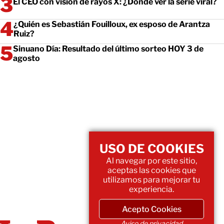
El CEO con visión de rayos X: ¿Dónde ver la serie viral?
¿Quién es Sebastián Fouilloux, ex esposo de Arantza
Ruiz?
Sinuano Día: Resultado del último sorteo HOY 3 de
agosto
USO DE COOKIES
Al navegar por este sitio,
aceptas las cookies que
utilizamos para mejorar tu
experiencia.
Acepto Cookies
Aviso de privacidad