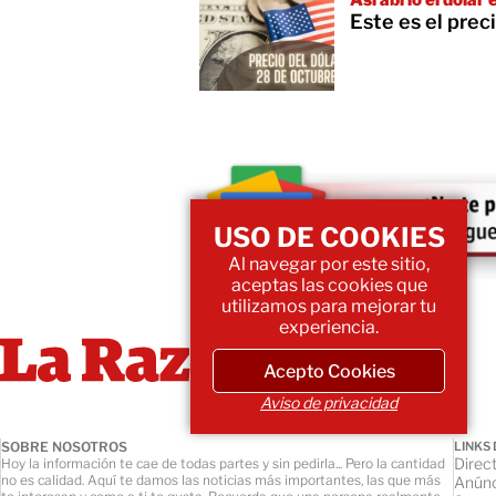
Este es el prec
USO DE COOKIES
Al navegar por este sitio,
aceptas las cookies que
utilizamos para mejorar tu
experiencia.
Acepto Cookies
Aviso de privacidad
SOBRE NOSOTROS
LINKS 
Direct
Hoy la información te cae de todas partes y sin pedirla... Pero la cantidad
no es calidad. Aquí te damos las noticias más importantes, las que más
Anúnc