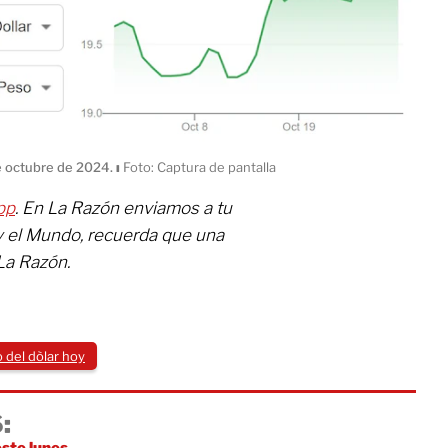
de octubre de 2024.
ı
Foto: Captura de pantalla
pp
. En La Razón enviamos a tu
y el Mundo, recuerda que una
La Razón.
 del dòlar hoy
:
este lunes