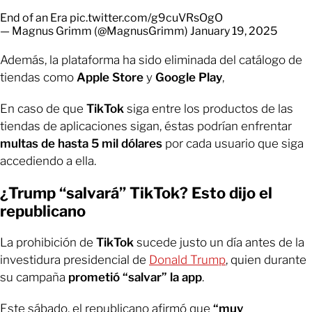
End of an Era
pic.twitter.com/g9cuVRsOgO
— Magnus Grimm (@MagnusGrimm)
January 19, 2025
Además, la plataforma ha sido eliminada del catálogo de
tiendas como
Apple Store
y
Google Play
,
En caso de que
TikTok
siga entre los productos de las
tiendas de aplicaciones sigan, éstas podrían enfrentar
multas de hasta 5 mil dólares
por cada usuario que siga
accediendo a ella.
¿Trump “salvará” TikTok? Esto dijo el
republicano
La prohibición de
TikTok
sucede justo un día antes de la
investidura presidencial de
Donald Trump
, quien durante
su campaña
prometió “salvar” la app
.
Este sábado, el republicano afirmó que
“muy