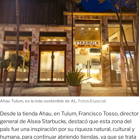
Ahau Tulum, es la más sostenible de AL.
Fotos›Especial
Desde la tienda Ahau, en Tulum, Francisco Tosso, director
general de Alsea Starbucks, destacó que esta zona del
país fue una inspiración por su riqueza natural, cultural y
humana, para continuar abriendo tiendas, ya que se trata