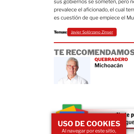
sus gobiernos se someten, pero n
prevalece el aficionado, el cual te
es cuestión de que empiece el Mun
Temas:
Javier Solórzano Zinser
TE RECOMENDAMOS
QUEBRADERO
Michoacán
USO DE COOKIES
Al navegar por este sitio,