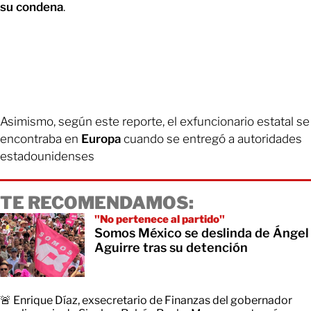
su condena
.
Asimismo, según este reporte, el exfuncionario estatal se
encontraba en
Europa
cuando se entregó a autoridades
estadounidenses
TE RECOMENDAMOS:
"No pertenece al partido"
Somos México se deslinda de Ángel
Aguirre tras su detención
🚨 Enrique Díaz, exsecretario de Finanzas del gobernador