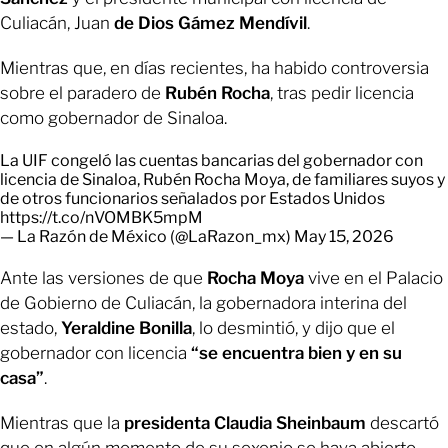
Culiacán, Juan
de Dios Gámez Mendívil
.
Mientras que, en días recientes, ha habido controversia
sobre el paradero de
Rubén Rocha
, tras pedir licencia
como gobernador de Sinaloa.
La UIF congeló las cuentas bancarias del gobernador con
licencia de Sinaloa, Rubén Rocha Moya, de familiares suyos y
de otros funcionarios señalados por Estados Unidos
https://t.co/nVOMBK5mpM
— La Razón de México (@LaRazon_mx)
May 15, 2026
Ante las versiones de que
Rocha Moya
vive en el Palacio
de Gobierno de Culiacán, la gobernadora interina del
estado,
Yeraldine Bonilla
, lo desmintió, y dijo que el
gobernador con licencia
“se encuentra bien y en su
casa”
.
Mientras que la
presidenta Claudia Sheinbaum
descartó
que en algún momento de su sexenio se haya abierto