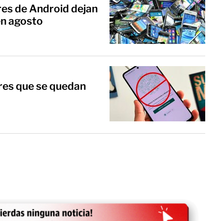
res de Android dejan
en agosto
lares que se quedan