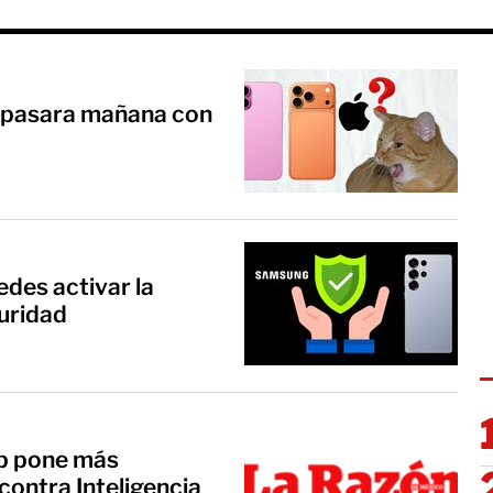
é pasara mañana con
des activar la
uridad
p pone más
contra Inteligencia