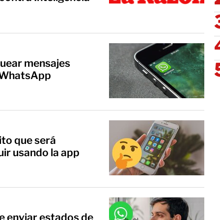
quear mensajes
 WhatsApp
ito que será
r usando la app
 enviar estados de