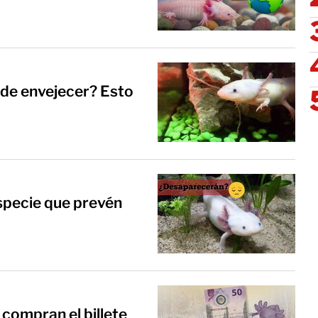
 de envejecer? Esto
specie que prevén
 compran el billete