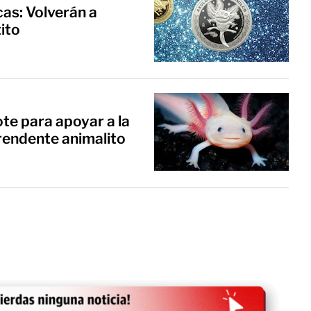
as: Volverán a
ito
te para apoyar a la
rendente animalito