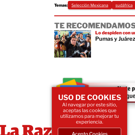
Temas:
Selección Mexicana
sudáfrica
TE RECOMENDAMOS
Lo despiden con u
Pumas y Juárez 
USO DE COOKIES
Al navegar por este sitio,
aceptas las cookies que
utilizamos para mejorar tu
experiencia.
Acepto Cookies