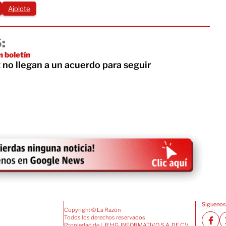
Ajolote
:
n boletín
no llegan a un acuerdo para seguir
Siguenos
Copyright © La Razón
Todos los derechos reservados
Propiedad de L.R.H.G. INFORMATIVO, S.A. DE C.V.