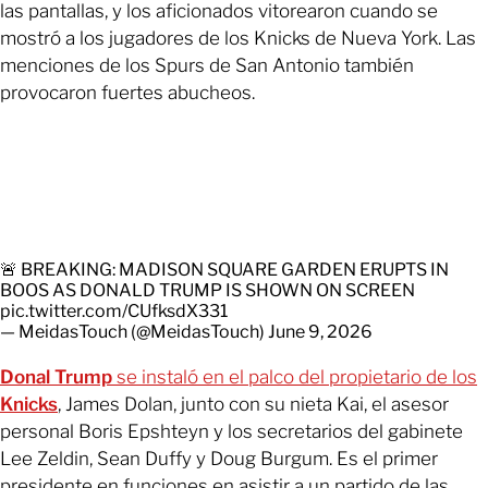
las pantallas, y los aficionados vitorearon cuando se
mostró a los jugadores de los Knicks de Nueva York. Las
menciones de los Spurs de San Antonio también
provocaron fuertes abucheos.
🚨 BREAKING: MADISON SQUARE GARDEN ERUPTS IN
BOOS AS DONALD TRUMP IS SHOWN ON SCREEN
pic.twitter.com/CUfksdX331
— MeidasTouch (@MeidasTouch)
June 9, 2026
Donal Trump
se instaló en el palco del propietario de los
Knicks
, James Dolan, junto con su nieta Kai, el asesor
personal Boris Epshteyn y los secretarios del gabinete
Lee Zeldin, Sean Duffy y Doug Burgum. Es el primer
presidente en funciones en asistir a un partido de las