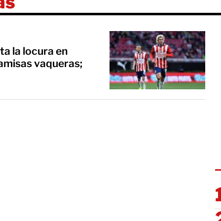
as
a la locura en
camisas vaqueras;