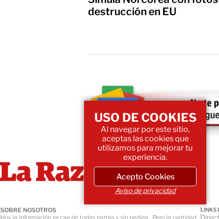
destrucción en EU
USO DE COOKIES
Al navegar por este sitio,
aceptas las cookies que
utilizamos para mejorar tu
experiencia.
Acepto Cookies
Aviso de privacidad
SOBRE NOSOTROS
LINKS 
Direct
Hoy la información te cae de todas partes y sin pedirla... Pero la cantidad