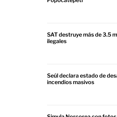
Popocatépetl
SAT destruye más de 3.5 mi
ilegales
Seúl declara estado de des
incendios masivos
Simula Norcorea con fotos