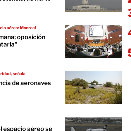
acio aéreo: Monreal
emana; oposición
taria"
ridad, señala
ncia de aeronaves
 espacio aéreo se