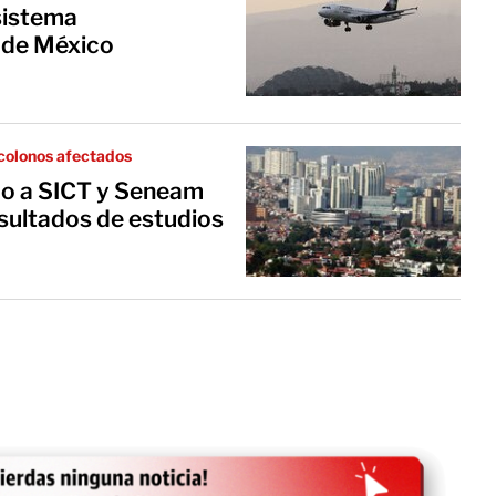
sistema
 de México
colonos afectados
do a SICT y Seneam
sultados de estudios